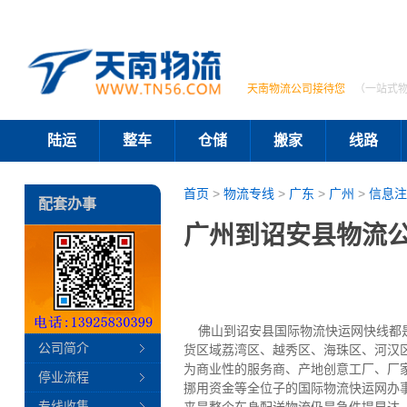
天南物流公司接待您
（一站式
陆运
整车
仓储
搬家
线路
首页
>
物流专线
>
广东
>
广州
>
信息注
配套办事
广州到诏安县物流公
佛山到诏安县国际物流快运网快线都是条
公司简介
货区域荔湾区、越秀区、海珠区、河汉区
为商业性的服务商、产地创意工厂、厂
停业流程
挪用资金等全位子的国际物流快运网办
专线收集