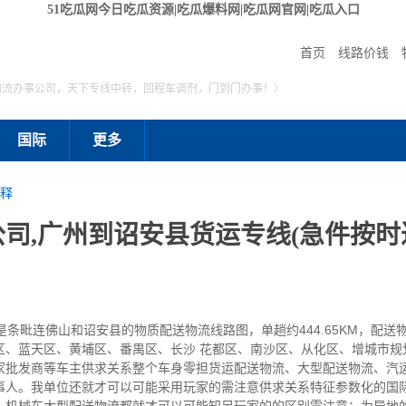
51吃瓜网今日吃瓜资源|吃瓜爆料网|吃瓜网官网|吃瓜入口
首页
线路价钱
物流办事公司，天下专线中转，回程车调剂，门到门办事！）
国际
更多
释
司,广州到诏安县货运专线(急件按时
毗连佛山和诏安县的物质配送物流线路图，单趟约444.65KM，配送物
、蓝天区、黄埔区、番禺区、长沙 花都区、南沙区、从化区、增城市规划
家批发商等车主供求关系整个车身零担货运配送物流、大型配送物流、汽
事人。我单位还就才可以可能采用玩家的需注意供求关系特征参数化的国