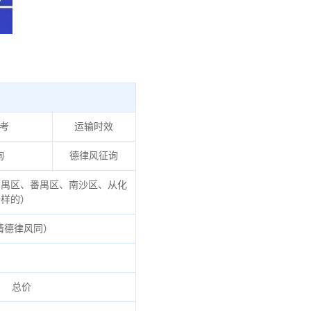
考
运输时效
询
德律风征询
禺区、番禺区、南沙区、从化
一样的）
请德律风同）
总价