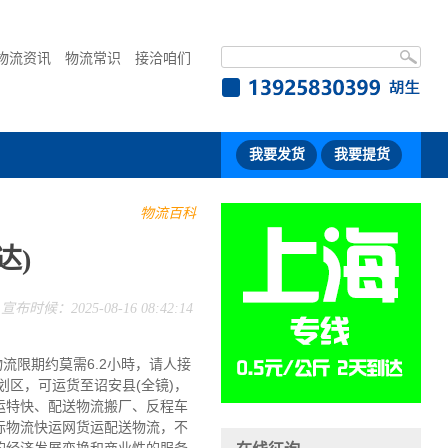
物流资讯
物流常识
接洽咱们
我要发货
我要提货
物流百科
达)
宣布时候：2025-08-16 08:42:14
流限期约莫需6.2小時，请人接
区，可运货至诏安县(全镜)，
运特快、配送物流搬厂、反程车
际物流快运网货运配送物流，不