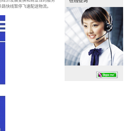
的经济发展变换和商业性的服务
在线征询
条路快线暂停飞速配送物流。
任务时候：07:30 – – 23:30
停业德律风：13925830399