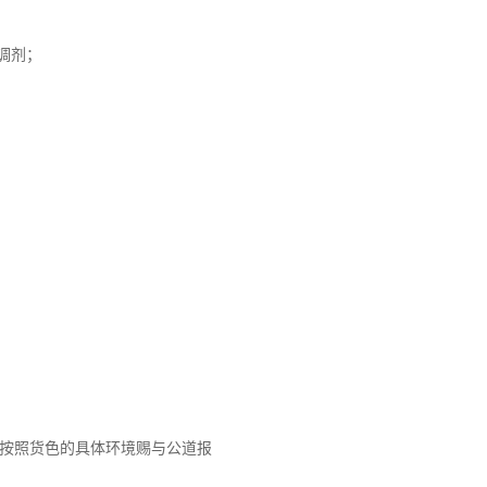
调剂；
会按照货色的具体环境赐与公道报