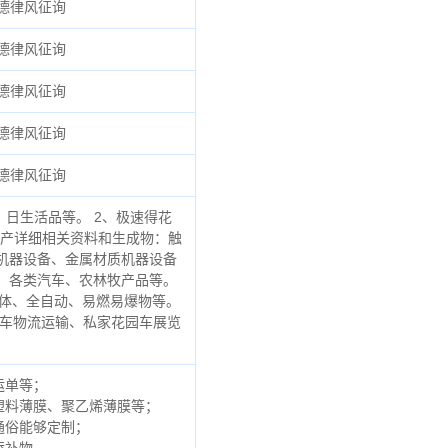
德律风征询
德律风征询
德律风征询
德律风征询
德律风征询
日生活品等。 2、极速得花
财产详细相关资料和生成物：触
机器设备、金属材质机器设备
能、各类汽车、农林牧产品等。
体、全自动、易燃易爆物等。
园车物流运输、私家花园车展览
运单等；
塑料薄膜、聚乙烯薄膜等；
通俗能够定制；