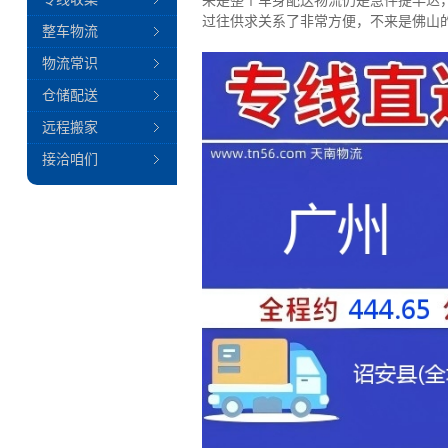
来是整个车身配送物流仍是急件提早达
过往供求关系了非常方便，不来是佛山
整车物流
物流常识
仓储配送
远程搬家
接洽咱们