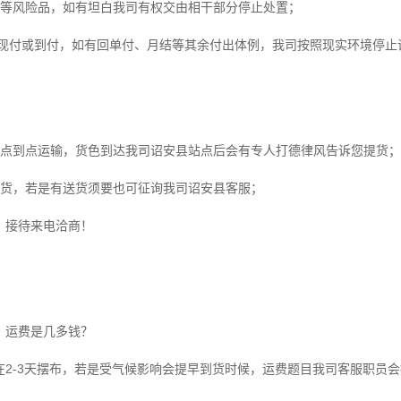
爆等风险品，如有坦白我司有权交由相干部分停止处置；
运费现付或到付，如有回单付、月结等其余付出体例，我司按照现实环境停止
是点到点运输，货色到达我司诏安县站点后会有专人打德律风告诉您提货；
提货，若是有送货须要也可征询我司诏安县客服；
，接待来电洽商！
，运费是几多钱？
在2-3天摆布，若是受气候影响会提早到货时候，运费题目我司客服职员