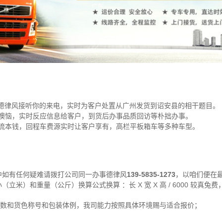
线德律风接听你的来电，实时为客户处置从广州发货到诏安县的相干题目。
懊恼，实时反应信息给客户，到货后办事品质回访等朴拙办事。
流本钱，回程车费源实时让客户享有，高栏平板箱车等多种车型。
中如有任何疑难请拨打公司同一办事德律风
139-5835-1273
，以咱们便在
立米）和重量（公斤）换算公式换算 ：长 X 宽 X 高 / 6000 较真兔
方数和货色称号和包装体例，我司能力按照具体环境赐与适合报价；