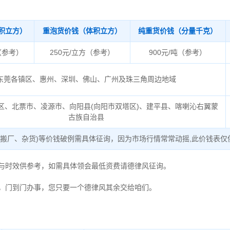
积立方）
重泡货价钱（体积立方）
纯重货价钱（分量千克）
（参考）
250元/立方（参考）
900元/吨（参考）
东莞各镇区、惠州、深圳、佛山、广州及珠三角周边地域
区、北票市、凌源市、向阳县(向阳市双塔区)、建平县、喀喇沁右翼蒙
古族自治县
、搬厂、杂货)等价钱破例需具体征询，因为市场行情常常动摇,此价钱表仅
度与时效供参考，如需具体领会最低资费请德律风征询。
，门到门办事，您只要一个德律风其余交给咱们。