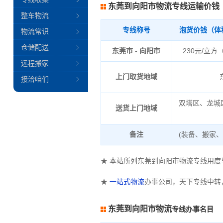
东莞到向阳市物流专线运输价钱
整车物流
专线称号
泡货价钱（体
物流常识
仓储配送
东莞市 - 向阳市
230元/立方
远程搬家
上门取货地域
接洽咱们
双塔区、龙城
送货上门地域
备注
(装备、搬家
★ 本站所列东莞到向阳市物流专线用
★
一站式物流
办事公司，天下专线中转
东莞到向阳市物流
专线办事名目