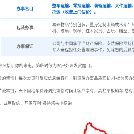
整车运输、零担运输、装备运输、大件运输
办事名目
托运（收费上门估价）。
易碎物品特别包装，量身定制木箱或木架：
包装办事
机、玻璃、钢琴、红木家具、古玩、雕塑、
公司与中国承平洋财产保险、安然保险坚持
办事保证
专人全程担任处置理赔事件，免除您的后顾
德律风接听你的来电，第临时候为客户处理发货题目。
货的懊恼！每次发货时反应信息给客户，到货后办事品质回访,朴拙为您办
节流本钱，天下回程车费源调剂第临时候让客户享有，高栏平板箱车,总有
，诚笃取信，互惠互利”接待您来电征询。