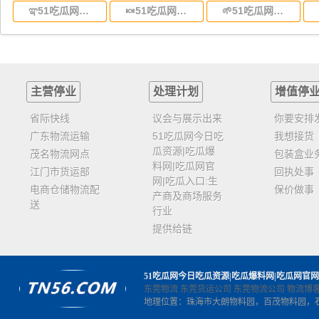
ಞ51吃瓜网今日吃瓜资源|吃瓜爆料网|吃瓜网官网|吃瓜入口:东莞到云南省物流运输,东莞到云南省物流公司
🍬51吃瓜网今日吃瓜资源|吃瓜爆料网|吃瓜网官网|吃瓜入口:东莞到江西省物流专线,东莞到江西省物流公司
🌱51吃瓜网今日吃瓜资源|吃瓜爆料网|吃瓜网官网|吃瓜入口:东莞到安徽省物流专线,东莞到安徽省物流公司
主营停业
处理计划
增值停
省际快线
议会与展示出来
你要安排
广东物流运输
51吃瓜网今日吃
我想接货
瓜资源|吃瓜爆
茂名物流网点
包装盒业
料网|吃瓜网官
江门市货运部
回执处事
网|吃瓜入口:生
电商仓储物流配
保价做事
产商及商场服务
送
行业
提供给链
51吃瓜网今日吃瓜资源|吃瓜爆料网|吃瓜网官网
东莞物流
东莞货运公司
东莞物流公司
物流博
地理位置：珠海市大朗物料园，百茂物料园，