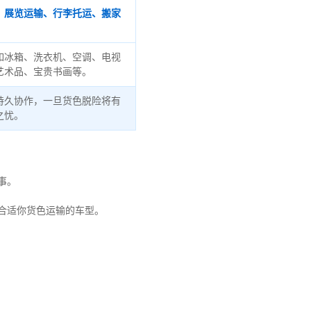
、展览运输、行李托运、搬家
如冰箱、洗衣机、空调、电视
艺术品、宝贵书画等。
持久协作，一旦货色脱险将有
之忧。
事。
合适你货色运输的车型。