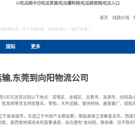
51吃瓜网今日吃瓜资源|吃瓜爆料网|吃瓜网官网|吃瓜入口
首页
线路价钱
物流办事公司，天下专线中转，回程车调剂，门到门办事！）
国际
更多
输,东莞到向阳物流公司
4至5天可送货达到以下地点：双塔区、龙城区、北票市、凌源市、向阳县(
、批发商等货主供给整车、零担、大件运输、普快特快、搬家搬厂、回程
辽宁省省辖市，东连辽宁中部产业都会群，南临渤海之滨秦皇岛市，西接
优胜，是西南地域进关的首要通道，自古便有“金向阳，银赤峰，拉不败的