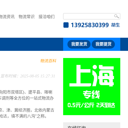
物流资讯
物流常识
接洽咱们
我要发货
我要提货
物流百科
宣布时候：2025-08-05 15:27:31
向阳市双塔区)、建平县、喀喇
车调剂等全方位的一站式物流办
京、津、冀经济圈，北依内蒙古
哈达，填不满的八沟”之称。