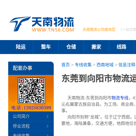
天南物流公司接待您
（一站式
陆运
整车
仓储
搬家
线路
首页
>
专线收集
>
西南地域
>
信息注释
配套办事
东莞到向阳市物流运
天南物流-东莞到向阳市
物流专线
，
沁右翼蒙古族自治县。为工场、商业商
事。
公司简介
向阳市别称“龙城”。位于辽宁西部。
要地，海陆兼备，交通方便，地舆地位
停业流程
专线收集